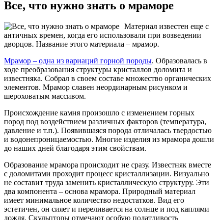
Все, что нужно знать о мраморе
Материал известен еще с
античных времен, когда его использовали при возведении
дворцов. Название этого материала – мрамор.
Мрамор – одна из вариаций горной породы
. Образовалась в
ходе преобразования структуры кристаллов доломита и
известняка. Собрал в своем составе множество органических
элементов. Мрамор славен неординарным рисунком и
шероховатым массивом.
Происхождение камня произошло с изменением горных
пород под воздействием различных факторов (температура,
давление и т.п.). Появившаяся порода отличалась твердостью
и водонепроницаемостью. Многие изделия из мрамора дошли
до наших дней благодаря этим свойствам.
Образование мрамора происходит не сразу. Известняк вместе
с доломитами проходит процесс кристаллизации. Визуально
не составит труда заменить кристаллическую структуру. Эти
два компонента – основа мрамора. Природный материал
имеет минимальное количество недостатков. Вид его
эстетичен, он сияет и переливается на солнце и под каплями
дождя. Скульпторы отмечают особую податливость