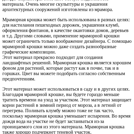
материала. Очень многие скульптуры и украшения
архитектурных сооружений изготовлены из мрамора.
Мраморная крошка может быть использована в разных целях:
для настилания пешеходных дорожек, украшения клумб,
оформления фонтанов, в качестве окантовки домов, деревьев
и т.д. Другими словами, применение мраморной крошки
может ограничить только воображение дизайнера. С помощью
мраморной крошки можно даже создать разнообразные
графические композиции.
Этот материал прекрасно подходит для создания
ландшафтных решений. Мраморная крошка является хорошим
фоном для растений, которые растут как в почве, так и в
горшках. Цвет вы можете подобрать согласно собственным
предпочтениям.
Этот материал может использоваться в саду и в других целях.
Благодаря мраморной крошке, вы будете гораздо меньше
тратить времени на уход за участком. Этот материал защищает
корни растений в зимний период от мороза, а в летний от
перегрева. Поливать клумбу можно тоже не так часто,
поскольку мраморная крошка уменьшает испарения. Во время
дождя вода на участке не будет застаиваться из-за
проницаемого слоя из этого материала. Мраморная крошка
также хорошо подчеркнет теневой участок.