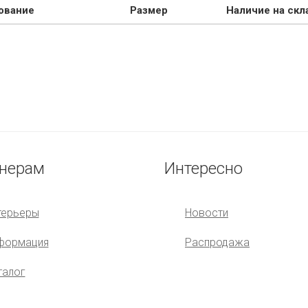
ование
Размер
Наличие на скл
нерам
Интересно
терьеры
Новости
формация
Распродажа
талог