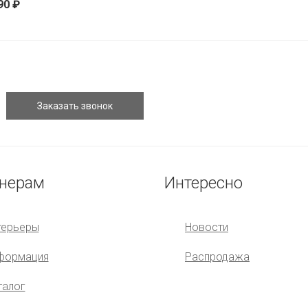
90 ₽
нерам
Интересно
терьеры
Новости
формация
Распродажа
талог