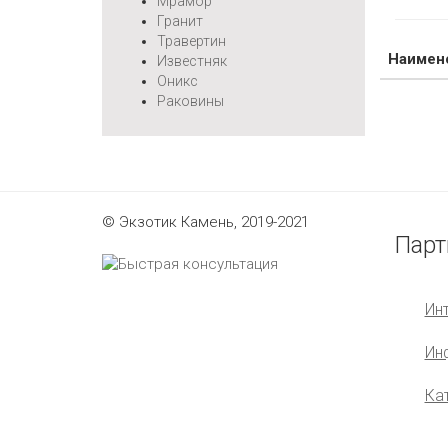
Мрамор
Гранит
Травертин
Наимен
Известняк
Оникс
Раковины
© Экзотик Камень, 2019-2021
Парт
Ин
Ин
Ка