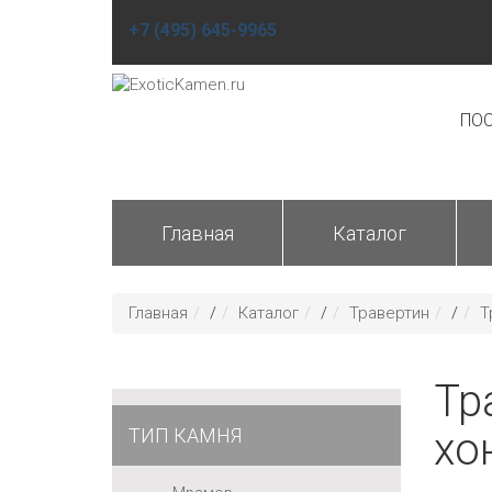
+7 (495) 645-9965
ПОС
Главная
Каталог
Главная
/
Каталог
/
Травертин
/
Т
Тр
ТИП КАМНЯ
хо