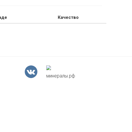
аде
Качество