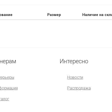
ование
Размер
Наличие на скл
нерам
Интересно
терьеры
Новости
формация
Распродажа
талог