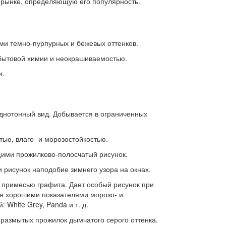
 рынке, определяющую его популярность.
ми темно-пурпурных и бежевых оттенков.
 бытовой химии и неокрашиваемостью.
и.
однотонный вид. Добывается в ограниченных
ью, влаго- и морозостойкостью.
ими прожилково-полосчатый рисунок.
рисунок наподобие зимнего узора на окнах.
 примесью графита. Дает особый рисунок при
ся хорошими показателями морозо- и
White Grey, Panda и т. д.
размытых прожилок дымчатого серого оттенка.