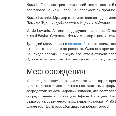
Rosalia. Глинисто-кристаллический светло-розовы
влагопоглощением и большой плоскостной прочнос
Rosso Levanto. Мрамор от темно-красного до фиол
Помимо Турции, добывается в Индии и в Италии.
Verde Levanto. Аналог предыдущего варианта. Отли
Kemal Pasha. Серовато-белый мрамор с почти неви
Турецкий мрамор, как и
испанский
, характеризует
оттенков от красного до розового. Однако встречае
250 видов породы. К общим свойствам относят пласт
Однако пластичность обуславливает простоту рест
Месторождения
Условия для формирования мрамора на территории
палеозойского и мезозойского возраста в платфор
сосредоточено 33% мировых запасов, что составляе
сосредоточены в провинциях Афьон, Биледжик, Балы
разработка сразу нескольких видов мрамора: Milas Li
Emperador Light разрабатываются вблизи Бурсы.