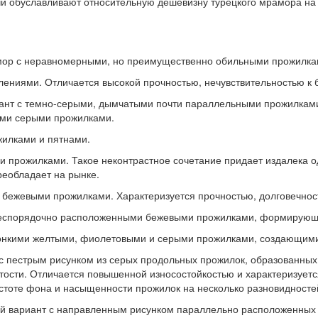
чи обуславливают относительную дешевизну турецкого мрамора на
рамор с неравномерными, но преимущественно обильными прожилка
плениями. Отличается высокой прочностью, нечувствительностью к
ариант с темно-серыми, дымчатыми почти параллельными прожилкам
мыми серыми прожилками.
жилками и пятнами.
ми прожилками. Такое неконтрастное сочетание придает издалека 
реобладает на рынке.
бежевыми прожилками. Характеризуется прочностью, долговечност
беспорядочно расположенными бежевыми прожилками, формирующ
тонкими желтыми, фиолетовыми и серыми прожилками, создающими 
с пестрым рисунком из серых продольных прожилок, образованных
тости. Отличается повышенной износостойкостью и характеризует
оте фона и насыщенности прожилок на несколько разновидностей: 
ый вариант с направленным рисунком параллельно расположенных 