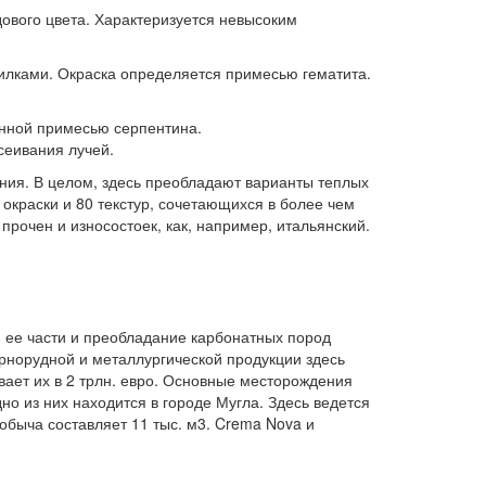
ового цвета. Характеризуется невысоким
илками. Окраска определяется примесью гематита.
ленной примесью серпентина.
сеивания лучей.
ния. В целом, здесь преобладают варианты теплых
 окраски и 80 текстур, сочетающихся в более чем
прочен и износостоек, как, например, итальянский.
 ее части и преобладание карбонатных пород
рнорудной и металлургической продукции здесь
вает их в 2 трлн. евро. Основные месторождения
о из них находится в городе Мугла. Здесь ведется
 добыча составляет 11 тыс. м3. Crema Nova и