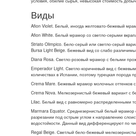
условия, обилие сырья, невысокая стоимость добы
Виды
Afion Violet. Белый, иногда желтовато-бежевый м
Afion White. Белый мрамор со светло-серыми вкра
Striato Olimpico. Бело-серый или светло-серый в
Bursa Light Beige. Бежевый вид со слабо различи
Diana Rosa. Светло-розовый мрамор с белыми про
Emperador Light. Светло-коричневый вид с бежевы
количествах в Испании, поэтому турецкая порода п
Crema Mare. Бежевый мрамор молочных оттенков с 
Crema Nova. Мелкозернистый бежевый вариант с 
Lilac. Белый вид с равномерно распределенными 
Marmara Equator. Среднезернистый белый мрамор 
разрезании под острым углом к направлению слоис
водостойкости. Данный вид дифференцируют по чист
Regal Beige. Светлый бело-бежевый мелкозернист