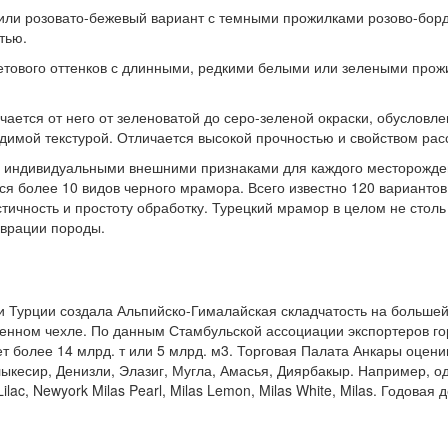
й или розовато-бежевый вариант с темными прожилками розово-борд
тью.
етового оттенков с длинными, редкими белыми или зелеными прож
чается от него от зеленоватой до серо-зеленой окраски, обуслов
димой текстурой. Отличается высокой прочностью и свойством рас
ся индивидуальными внешними признаками для каждого месторожде
тся более 10 видов черного мрамора. Всего известно 120 вариантов
ичность и простоту обработку. Турецкий мрамор в целом не столь 
аврации породы.
 Турции создала Альпийско-Гималайская складчатость на большей
менном чехле. По данным Стамбульской ассоциации экспортеров го
т более 14 млрд. т или 5 млрд. м3. Торговая Палата Анкары оцени
кесир, Денизли, Элазиг, Мугла, Амасья, Диярбакыр. Например, одн
lac, Newyork Milas Pearl, Milas Lemon, Milas White, Milas. Годовая